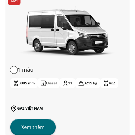
Mới
1 màu
3005 mm
Diesel
11
3215 kg
4x2
GAZ VIỆT NAM
Xem thêm