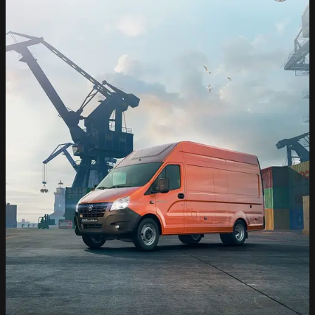
ĐẠI LÝ GAZ TÂY ĐÔ
Showroom 883 Quang Trung, Phú Lương, Hà Nội
Xưởng dịch vụ : Số 9B Cổ Bản Đồng Mai Hà Đông
Hà Nội
ĐẠI LÝ GAZ HỒNG SƠN STAR
Quốc lộ 1A, Phường Hòa Xuân, TP.Đà Nẵng
ĐẠI LÝ GAZ AN SƯƠNG
2450 Quốc lộ 1A, Phường Trung Mỹ Tây, TP. Hồ
Chí Minh.
ĐẠI LÝ GAZ Ô TÔ HÒA PHÁT