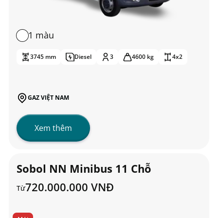
1 màu
3745 mm
Diesel
3
4600 kg
4x2
GAZ VIỆT NAM
Xem thêm
Sobol NN Minibus 11 Chỗ
720.000.000 VNĐ
Từ