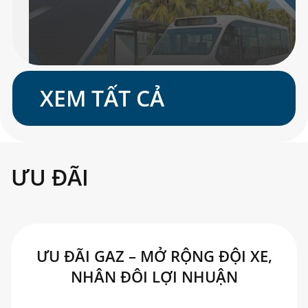
XEM TẤT CẢ
ƯU ĐÃI
ƯU ĐÃI GAZ – MỞ RỘNG ĐỘI XE,
NHÂN ĐÔI LỢI NHUẬN