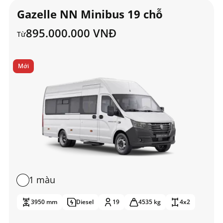
Gazelle NN Minibus 19 chỗ
895.000.000 VNĐ
Từ
Mới
1 màu
3950 mm
Diesel
19
4535 kg
4x2