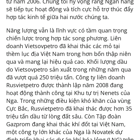
từ năm 2006. Chúng tôi hy vọng rằng Ngân hàng
sẽ tiếp tục hoạt động và tích cực hỗ trợ thúc đẩy
hợp tác kinh tế giữa hai nước chúng ta.
Năng lượng vẫn là lĩnh vực có tầm quan trọng
chiến lược trong hợp tác song phương. Liên
doanh Vietsovpetro đã khai thác các mỏ tại
thềm lục địa Việt Nam trong hơn bốn thập niên
qua và mang lại hiệu quả cao. Khối lượng dầu
do Vietsovpetro sản xuất trong những năm qua
đã vượt quá 250 triệu tấn. Công ty liên doanh
Rusvietpetro được thành lập năm 2008 đang
hoạt động thành công tại Khu tự trị Nenets của
Nga. Trong những điều kiện khó khăn của vùng
Cực Bắc, Rusvietpetro đã khai thác được hơn 35
triệu tấn dầu từ lòng đất sâu. Còn Tập đoàn
Gazprom đang khai thác khí đốt tại Việt Nam,
một công ty lớn khác của Nga là Novatek dự
định triển khai các dự án khí hóa lỏng (LNG) trên