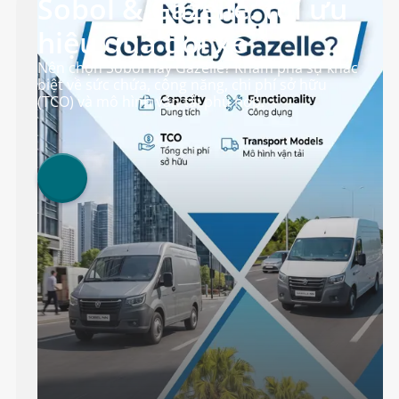
Sobol & Gazelle: tối ưu
hiệu quả đội xe
Nên chọn Sobol hay Gazelle? Khám phá sự khác
biệt về sức chứa, công năng, chi phí sở hữu
(TCO) và mô hình vận tải phù hợp.