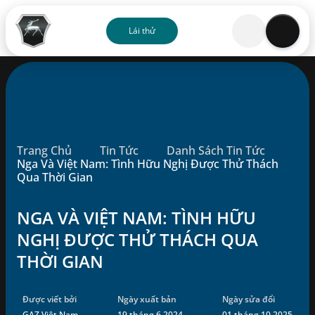
Lái thử
Về chúng tôi
Sản phẩm
Trang Chủ
Tin Tức
Danh Sách Tin Tức
Dịch vụ
Nga Và Việt Nam: Tình Hữu Nghị Được Thử Thách
Qua Thời Gian
Đại lý
NGA VÀ VIỆT NAM: TÌNH HỮU
NGHỊ ĐƯỢC THỬ THÁCH QUA
Ưu đãi
THỜI GIAN
Blog
Được viết bởi
Ngày xuất bản
Ngày sửa đổi
Liên hệ
GAZ Việt Nam
19 tháng 6 2024
01 tháng 10 2025