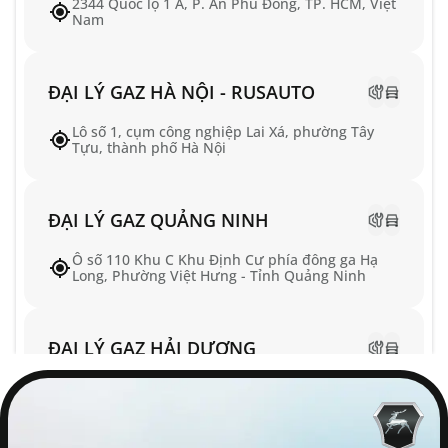
2344 Quốc lộ 1 A, P. An Phú Đông, TP. HCM, Việt
Nam
ĐẠI LÝ GAZ HÀ NỘI - RUSAUTO
Lô số 1, cụm công nghiệp Lai Xá, phường Tây
Tựu, thành phố Hà Nội
ĐẠI LÝ GAZ QUẢNG NINH
Ô số 110 Khu C Khu Định Cư phía đông ga Hạ
Long, Phường Việt Hưng - Tỉnh Quảng Ninh
ĐẠI LÝ GAZ HẢI DƯƠNG
Số 10 Dương Tốn, Phường Tân Hưng, TP Hải
Phòng