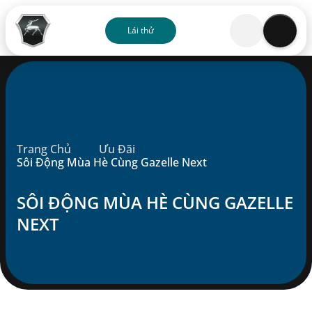
Lái thử
Về chúng tôi
Sản phẩm
Trang Chủ
Ưu Đãi
Dịch vụ
Sôi Động Mùa Hè Cùng Gazelle Next
SÔI ĐỘNG MÙA HÈ CÙNG GAZELLE
Đại lý
NEXT
Ưu đãi
Blog
Liên hệ