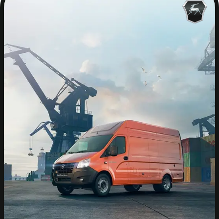
Phòng
ĐẠI LÝ GAZ TÂY ĐÔ
Showroom 883 Quang Trung, Phú Lương, Hà Nội
Xưởng dịch vụ : Số 9B Cổ Bản Đồng Mai Hà Đông
Hà Nội
ĐẠI LÝ GAZ HỒNG SƠN STAR
Quốc lộ 1A, Phường Hòa Xuân, TP.Đà Nẵng
ĐẠI LÝ GAZ AN SƯƠNG
2450 Quốc lộ 1A, Phường Trung Mỹ Tây, TP. Hồ
Chí Minh.