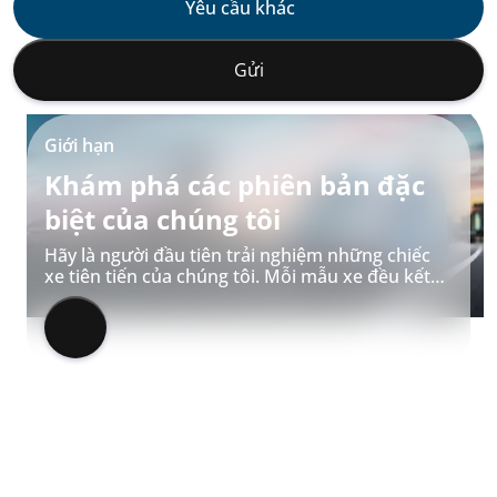
Gửi
Giới hạn
Khám phá các phiên bản đặc
biệt của chúng tôi
Hãy là người đầu tiên trải nghiệm những chiếc
xe tiên tiến của chúng tôi. Mỗi mẫu xe đều kết
hợp công nghệ tiên tiến với hiệu suất vượt trội.