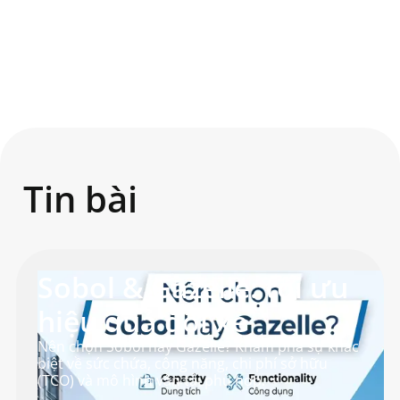
Tin bài
Sobol & Gazelle: tối ưu
hiệu quả đội xe
Nên chọn Sobol hay Gazelle? Khám phá sự khác
biệt về sức chứa, công năng, chi phí sở hữu
(TCO) và mô hình vận tải phù hợp.