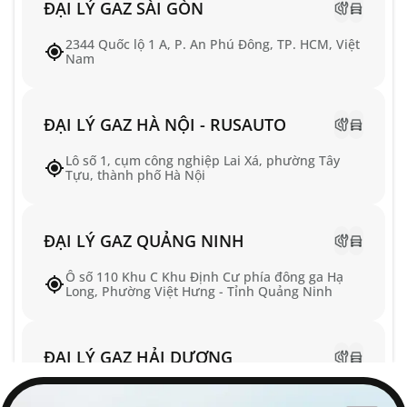
ĐẠI LÝ GAZ SÀI GÒN
2344 Quốc lộ 1 A, P. An Phú Đông, TP. HCM, Việt
Nam
ĐẠI LÝ GAZ HÀ NỘI - RUSAUTO
Lô số 1, cụm công nghiệp Lai Xá, phường Tây
Tựu, thành phố Hà Nội
ĐẠI LÝ GAZ QUẢNG NINH
Ô số 110 Khu C Khu Định Cư phía đông ga Hạ
Long, Phường Việt Hưng - Tỉnh Quảng Ninh
ĐẠI LÝ GAZ HẢI DƯƠNG
Số 10 Dương Tốn, Phường Tân Hưng, TP Hải