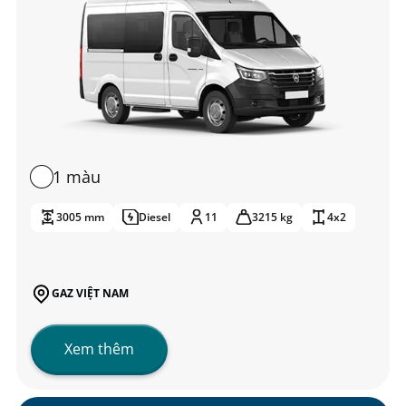
1 màu
3005 mm
Diesel
11
3215 kg
4x2
GAZ VIỆT NAM
Xem thêm