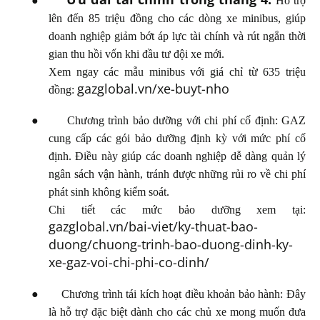
●
Hỗ trợ
lên đến 85 triệu đồng cho các dòng xe minibus, giúp
doanh nghiệp giảm bớt áp lực tài chính và rút ngắn thời
gian thu hồi vốn khi đầu tư đội xe mới.
Xem ngay các mẫu minibus với giá chỉ từ 635 triệu
gazglobal.vn/xe-buyt-nho
đồng:
●
Chương trình bảo dưỡng với chi phí cố định:
GAZ
cung cấp các gói bảo dưỡng định kỳ với mức phí cố
định. Điều này giúp các doanh nghiệp dễ dàng quản lý
ngân sách vận hành, tránh được những rủi ro về chi phí
phát sinh không kiểm soát.
Chi tiết các mức bảo dưỡng xem tại:
gazglobal.vn/bai-viet/ky-thuat-bao-
duong/chuong-trinh-bao-duong-dinh-ky-
xe-gaz-voi-chi-phi-co-dinh/
●
Chương trình tái kích hoạt điều khoản bảo hành:
Đây
là hỗ trợ đặc biệt dành cho các chủ xe mong muốn đưa