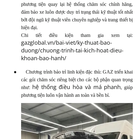
phương tiện quay lại hệ thống chăm sóc chính hãng,
đảm bảo xe luôn được duy trì trạng thái kỹ thuật tốt nhất
bởi đội ngũ kỹ thuật viên chuyên nghiệp và trang thiết bị
hiện đại.
Chi tiết điều kiện tham gia xem tại:
gazglobal.vn/bai-viet/ky-thuat-bao-
duong/chuong-trinh-tai-kich-hoat-dieu-
khoan-bao-hanh/
●
Chương trình bảo trì linh kiện đặc thù:
GAZ triển khai
các gói chăm sóc riêng biệt cho các bộ phận quan trọng
hệ thống điều hòa
và
má phanh
như:
, giúp
phương tiện luôn vận hành an toàn và bền bỉ.