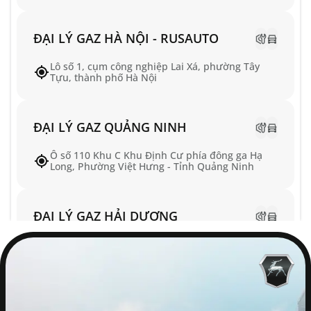
ĐẠI LÝ GAZ HÀ NỘI - RUSAUTO
Lô số 1, cụm công nghiệp Lai Xá, phường Tây
Tựu, thành phố Hà Nội
ĐẠI LÝ GAZ QUẢNG NINH
Ô số 110 Khu C Khu Định Cư phía đông ga Hạ
Long, Phường Việt Hưng - Tỉnh Quảng Ninh
ĐẠI LÝ GAZ HẢI DƯƠNG
Số 10 Dương Tốn, Phường Tân Hưng, TP Hải
Phòng
ĐẠI LÝ GAZ TÂY ĐÔ