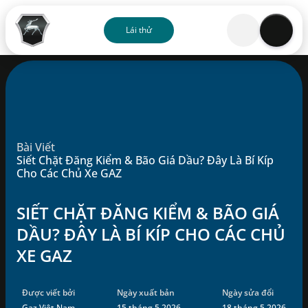
Lái thử
Về chúng tôi
Sản phẩm
Bài Viết
Dịch vụ
Siết Chặt Đăng Kiểm & Bão Giá Dầu? Đây Là Bí Kíp
Cho Các Chủ Xe GAZ
Đại lý
SIẾT CHẶT ĐĂNG KIỂM & BÃO GIÁ
DẦU? ĐÂY LÀ BÍ KÍP CHO CÁC CHỦ
Ưu đãi
XE GAZ
Blog
Được viết bởi
Ngày xuất bản
Ngày sửa đổi
Liên hệ
Gaz Việt Nam
15 tháng 5 2026
18 tháng 5 2026