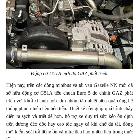
Động cơ G51A mới do GAZ phát triển.
Hiện nay, trên các dòng minibus và tải van Gazelle NN mới đã
sở hữu động cơ G51A tiêu chuẩn Euro 5 do chính GAZ phát
triển với khối xi lanh hợp kim nhôm tản nhiệt hiệu quả cùng hệ
thống phun nhiên liệu tiên tiến. Thiết kế này giúp quá trình cháy
diễn ra sạch và triệt để hơn, hỗ trợ xe duy trì sức kéo ổn định
trên đường đèo dốc hay cao tốc ngay cả khi chở đủ tải, đồng
thời kiểm soát tốt tiếng ồn và mức tiêu hao nhiên liệu trong thực