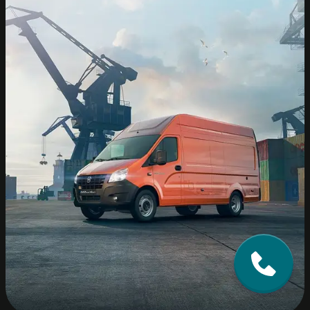
Showroom 883 Quang Trung, Phú Lương, Hà Nội
Xưởng dịch vụ : Số 9B Cổ Bản Đồng Mai Hà Đông
Hà Nội
ĐẠI LÝ GAZ HỒNG SƠN STAR
Quốc lộ 1A, Phường Hòa Xuân, TP.Đà Nẵng
ĐẠI LÝ GAZ AN SƯƠNG
2450 Quốc lộ 1A, Phường Trung Mỹ Tây, TP. Hồ
Chí Minh.
ĐẠI LÝ GAZ Ô TÔ HÒA PHÁT
Thửa đất số 286, 360, 361, 362, 363, Tờ bản đồ
số 62 (D2), Khu phố Bình Đức 2, Phường Bình