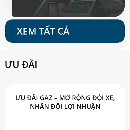
XEM TẤT CẢ
ƯU ĐÃI
ƯU ĐÃI GAZ – MỞ RỘNG ĐỘI XE,
NHÂN ĐÔI LỢI NHUẬN