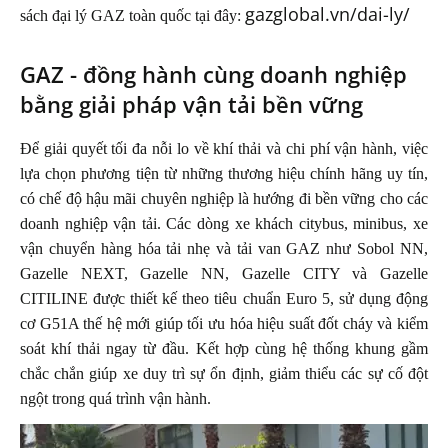
gazglobal.vn/dai-ly/
sách đại lý GAZ toàn quốc tại đây:
GAZ - đồng hành cùng doanh nghiệp
bằng giải pháp vận tải bền vững
Để giải quyết tối đa nỗi lo về khí thải và chi phí vận hành, việc
lựa chọn phương tiện từ những thương hiệu chính hãng uy tín,
có chế độ hậu mãi chuyên nghiệp là hướng đi bền vững cho các
doanh nghiệp vận tải. Các dòng xe khách citybus, minibus, xe
vận chuyển hàng hóa tải nhẹ và tải van GAZ như Sobol NN,
Gazelle NEXT, Gazelle NN, Gazelle CITY và Gazelle
CITILINE được thiết kế theo tiêu chuẩn Euro 5, sử dụng động
cơ G51A thế hệ mới giúp tối ưu hóa hiệu suất đốt cháy và kiểm
soát khí thải ngay từ đầu. Kết hợp cùng hệ thống khung gầm
chắc chắn giúp xe duy trì sự ổn định, giảm thiểu các sự cố đột
ngột trong quá trình vận hành.