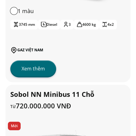
1 màu
3745 mm
Diesel
3
4600 kg
4x2
GAZ VIỆT NAM
Xem thêm
Sobol NN Minibus 11 Chỗ
720.000.000 VNĐ
Từ
Mới