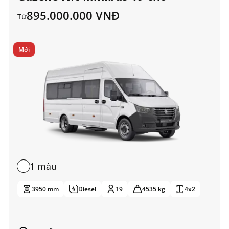
895.000.000 VNĐ
Từ
Mới
1 màu
3950 mm
Diesel
19
4535 kg
4x2